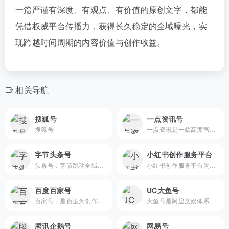
一篇严谨有深度、有观点、有价值的原创文字，都能
凭借权威平台传播力，获得长久稳定的全域曝光，实
现跨越时间周期的内容价值与创作收益。
相关导航
搜狐号
一点资讯号
搜狐号
一点资讯是一款高度智能的新闻资讯应用，通过它你可以搜索并订阅任意关键词，它会自动帮你聚合整理并实时更新相关资讯，同时会智能分析你的兴趣爱好，为你推荐感兴趣的内容。看新闻资讯，一点就够了！
字节头条号
小红书创作服务平台
头条号：字节跳动全域内容创作与价值变现综合内容平台
小红书创作服务平台为小红书创作者和机构提供视频上传、数据分析、粉丝管理、创作指导等多项运营服务，助力用户解锁更多创作者专属功能，体验高效创作！
百度百家号
UC大鱼号
百家号，是百度为创作者打造的集创作、发布、变现于一体的内容创作平台，也是众多企业号实现营销转化的运营新阵地。
大鱼号是阿里文娱体系为内容创作者提供的统一账号。大鱼号实现了阿里文娱体系一点接入，多点分发。内容创作者一点接入大鱼号，上传图文/视频可被分发到UC、优酷、土豆、淘系客户端，未来还会扩展到豌豆荚、神马搜索、PP助手等。
腾讯企鹅号
网易号