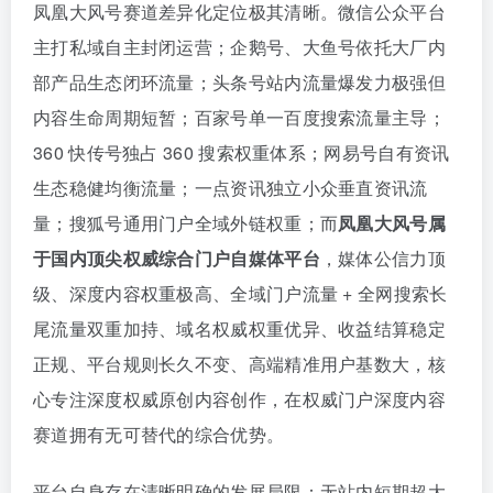
凤凰大风号赛道差异化定位极其清晰。微信公众平台
主打私域自主封闭运营；企鹅号、大鱼号依托大厂内
部产品生态闭环流量；头条号站内流量爆发力极强但
内容生命周期短暂；百家号单一百度搜索流量主导；
360 快传号独占 360 搜索权重体系；网易号自有资讯
生态稳健均衡流量；一点资讯独立小众垂直资讯流
量；搜狐号通用门户全域外链权重；而
凤凰大风号属
于国内顶尖权威综合门户自媒体平台
，媒体公信力顶
级、深度内容权重极高、全域门户流量 + 全网搜索长
尾流量双重加持、域名权威权重优异、收益结算稳定
正规、平台规则长久不变、高端精准用户基数大，核
心专注深度权威原创内容创作，在权威门户深度内容
赛道拥有无可替代的综合优势。
平台自身存在清晰明确的发展局限：无站内短期超大