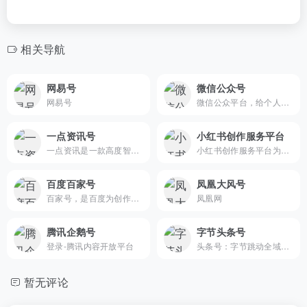
相关导航
网易号
微信公众号
网易号
微信公众平台，给个人、企业和组织提供业务服务与用户管理能力的全新服务平台。
一点资讯号
小红书创作服务平台
一点资讯是一款高度智能的新闻资讯应用，通过它你可以搜索并订阅任意关键词，它会自动帮你聚合整理并实时更新相关资讯，同时会智能分析你的兴趣爱好，为你推荐感兴趣的内容。看新闻资讯，一点就够了！
小红书创作服务平台为小红书创作者和机构提供视频上传、数据分析、粉丝管理、创作指导等多项运营服务，助力用户解锁更多创作者专属功能，体验高效创作！
百度百家号
凤凰大风号
百家号，是百度为创作者打造的集创作、发布、变现于一体的内容创作平台，也是众多企业号实现营销转化的运营新阵地。
凤凰网
腾讯企鹅号
字节头条号
登录-腾讯内容开放平台
头条号：字节跳动全域内容创作与价值变现综合内容平台
暂无评论