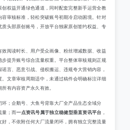
原创权益开通绿色通道，同时配套完整新手运营全教
内容审核标准，轻松突破账号初期冷启动困境。针对
优质头部原创账号，开放平台独家原创签约权益、专
有效阅读时长、用户受众画像、粉丝增减数据、收益
稳步提升账号综合流量权重。平台整体审核规则正规
假谣言、恶意引战、侵权搬运、违规夸大营销内容，
度。文章审核周期适中，未通过稿件会明确标注详细
期所有内容资产永久有效。
闭环；企鹅号、大鱼号背靠大厂全产品生态全域分
流量；而
一点资讯号属于独立稳健型垂直资讯平台
，
友好，不依附任何大厂流量闭环，拥有独立完整流量