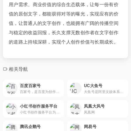
用户需求、商业价值的综合生态载体，让每一份有价
值的原创文字，都能获得对等的曝光，实现应有的价
值，让普通人的文字创作，也能拥有广阔的传播空间
与稳定的收益回报，长久支撑无数创作者在文字创作
的道路上持续深耕，实现个人创作价值与长期成长。
相关导航
百度百家号
UC大鱼号
百家号，是百度为创作者打造的集创作、发布、变现于一体的内容创作平台，也是众多企业号实现营销转化的运营新阵地。
大鱼号是阿里文娱体系为内容创作者提供的统一账号。大鱼号实现了阿里文娱体系一点接入，多点分发。内容创作者一点接入大鱼号，上传图文/视频可被分发到UC、优酷、土豆、淘系客户端，未来还会扩展到豌豆荚、神马搜索、PP助手等。
小红书创作服务平台
凤凰大风号
小红书创作服务平台为小红书创作者和机构提供视频上传、数据分析、粉丝管理、创作指导等多项运营服务，助力用户解锁更多创作者专属功能，体验高效创作！
凤凰网
腾讯企鹅号
网易号