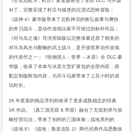
《生化危机 8：村庄》黄金版整合了全部 DLC 与升级
补丁，完整呈现了村庄与城堡的沉浸式恐怖冒险；
《战神 4》豪华版带来了北欧神话的恢弘叙事与爽快
的斧刃战斗，是动作游戏玩家不可错过的标杆作品；
《对马岛之魂》导演剪辑版以完整体量还原了精美的
对马岛风光与酣畅的武士战斗，是开放世界动作游戏
的代表作之一；《怪物猎人：世界 – 冰原》全 DLC 豪
华版，收录了本体与冰原大型扩展包的全部内容，搭
配定制版附加内容，为共斗玩家带来了上百小时的游
玩时长。
25 年更新的精品序列则收录了更多成熟稳定的经典
3A 作品。《真三国无双 8 帝国》融合了无双割草与策
略经营玩法，带来了别样的三国体验；战地系列的
《战地 5》《战地：叛逆连队 2》两代经典作品悉数收