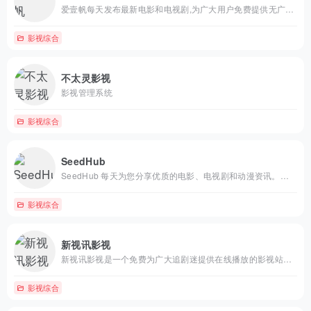
爱壹帆每天发布最新电影和电视剧,为广大用户免费提供无广告在线观看电影和电视剧服务,及时收录最新、最热、最全的电影大片,4K高清免费看
影视综合
不太灵影视
影视管理系统
影视综合
SeedHub
SeedHub 每天为您分享优质的电影、电视剧和动漫资讯。免费分享，无需注册，更新及时，我们致力打造最好的影视资讯分享站！
影视综合
新视讯影视
新视讯影视是一个免费为广大追剧迷提供在线播放的影视站，涵盖大量免费的VIP电视剧资源、最新上映大片、好看的综艺节目及动漫视频，是一个播放速度快，资源多的免费影视网站
影视综合