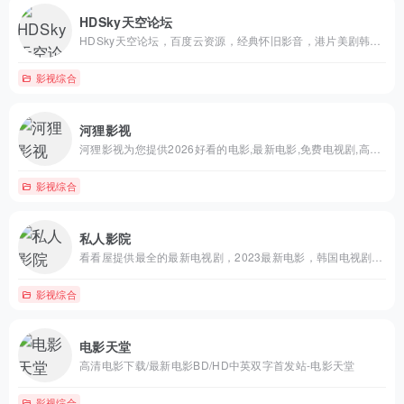
HDSky天空论坛
HDSky天空论坛，百度云资源，经典怀旧影音，港片美剧韩剧动漫纪录片分享交流；智能家电设备、音响HIFI、电子书、音乐、生活休闲娱乐交流社区。
影视综合
河狸影视
河狸影视为您提供2026好看的电影,最新电影,免费电视剧,高清热门电影免费在线观看。手机影视app、电视app下载可以直接观看，电视剧更新快、速度快、免费观看。
影视综合
私人影院
看看屋提供最全的最新电视剧，2023最新电影，韩国电视剧、香港TVB电视剧、日本动漫、日剧、美剧、综艺的在线观看和剧集交流场所，西瓜影音在线观看高清电影，每天第一时间更新，放送好看的迅雷电影下载。
影视综合
电影天堂
高清电影下载/最新电影BD/HD中英双字首发站-电影天堂
影视综合