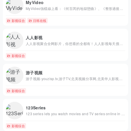
MyVideo
MyVideo強檔線上看：《何百芮的地獄戀曲》、《整形過後》、《監所男子囚生記》、《人浮於愛》、《基督山恩仇記》全集線上看。院線電影搶先上架。
影视综合
日韩在线
人人影视
人人影视聚合全网影片，你想看的全都有！人人影视每天搜集互联网最新电影和电视剧，为广大用户免费提供无广告在线观看电影和电视剧服务，及时收录最新、最热、最全的电影大片,高清正版免费看。
影视综合
游子视频
游子视频-youzisp.tv,游子TV,北美视频分享网,北美华人影视视频,美国影视网,加拿大影视网,美游子视频,加拿大游子视频,北美华人在线追剧的相关信息，想要了解更多详情，请联系我们。
影视综合
123Series
123 series lets you watch movies and TV series online in HD. Browse popular films, top shows, and enjoy a fast streaming experience.
影视综合