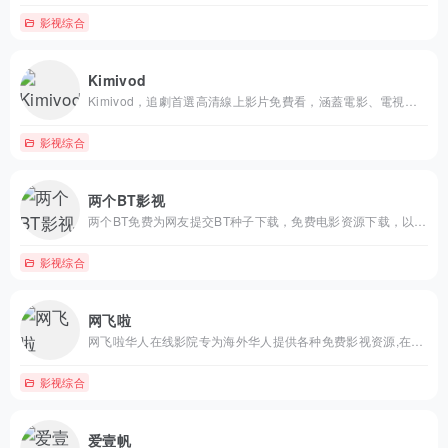
影视综合
Kimivod
Kimivod，追劇首選高清線上影片免費看，涵蓋電影、電視劇、動漫、綜藝、陸劇、韓劇、美劇、台劇、日劇、BL、泰劇、紀錄片等影視節目！
影视综合
两个BT影视
两个BT免费为网友提交BT种子下载，免费电影资源下载，以及各种高清电影在线观看,最全的最新电视剧，最近上映热门电影下载。韩国电视剧、香港TVB电视剧、韩剧、日剧、美剧、动漫番剧。
影视综合
网飞啦
网飞啦华人在线影院专为海外华人提供各种免费影视资源,在线观看最新电影,热门影视,海外看电视剧,大陆剧,港台剧,短剧,动漫,海外华人追剧的中文影视网,来探索丰富多彩的华人影院。
影视综合
爱壹帆