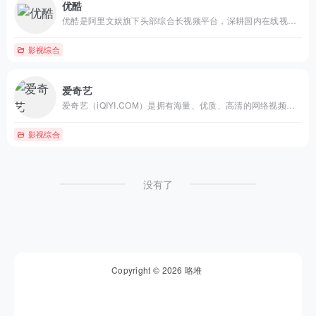
优酷
优酷是阿里文娱旗下头部综合长视频平台，深耕国内在线视频行业多...
影视综合
爱奇艺
爱奇艺（iQIYI.COM）是拥有海量、优质、高清的网络视频的大型视频网站，专业的网络视频播放平台。爱奇艺影视内容丰富多元，涵盖电影、电视剧、动漫、综艺、生活、音乐、搞笑、财经、军事、体育、片花、资讯、微电影、儿童、母婴、教育、科技、时尚、原创、公益、游戏、旅游、拍客、汽车、纪录片、爱奇艺自制剧等剧目。视频播放清晰流畅，操作界面简单友好，真正为用户带来“悦享品质”的在线观看体验。" data-hid="description
影视综合
没有了
Copyright © 2026
咯堆