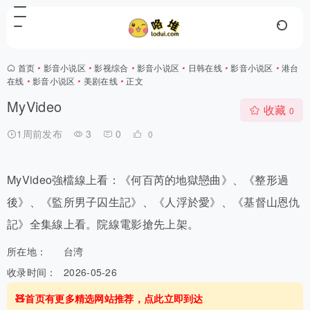
首页
•
影音小说区
•
影视综合
•
影音小说区
•
日韩在线
•
影音小说区
•
港台
在线
•
影音小说区
•
美剧在线
•
正文
MyVideo
收藏
0
1周前发布
3
0
0
MyVideo強檔線上看：《何百芮的地獄戀曲》、《整形過
後》、《監所男子囚生記》、《人浮於愛》、《基督山恩仇
記》全集線上看。院線電影搶先上架。
所在地：
台湾
收录时间：
2026-05-26
🧸首页有更多精选网站推荐，点此立即到达