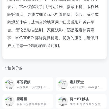
设计。它不仅解决了用户找片难、播放不稳、版权风
险等痛点，更通过细节优化打造便捷、安心、沉浸式
的观影体验，成为台湾地区用户日常观影的首选平
台。无论是独自追剧、家庭观影，还是观看体育赛
事，MYVIDEO 都能提供稳定、优质的服务，陪伴用
户度过每一个精彩的影音时刻。
相关导航
乐视视频
港剧天堂
乐视视频 - 乐视旗下专业的影视剧视频网站_高清视频在线观看
港剧天堂网（www.gjtt.net）是一个专注香港电影、香港电视剧的影视论坛，为港剧爱好者提供下载经典怀旧高清港剧百度云资源
看看屋
两个BT影视
看看屋提供最全的最新电视剧，2020最新电影，韩国电视剧、香港TVB电视剧、日本动漫、日剧、美剧、综艺的在线观看和剧集交流场所，西瓜影音在线观看高清电影，每天第一时间更新，放送好看的迅雷电影下载。
两个BT免费为网友提交BT种子下载，免费电影资源下载，以及各种高清电影在线观看,最全的最新电视剧，最近上映热门电影下载。韩国电视剧、香港TVB电视剧、韩剧、日剧、美剧、动漫番剧。