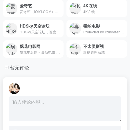
爱奇艺
4K在线
爱奇艺（iQIYI.COM）是拥有海量、优质、高清的网络视频的大型视频网站，专业的网络视频播放平台。爱奇艺影视内容丰富多元，涵盖电影、电视剧、动漫、综艺、生活、音乐、搞笑、财经、军事、体育、片花、资讯、微电影、儿童、母婴、教育、科技、时尚、原创、公益、游戏、旅游、拍客、汽车、纪录片、爱奇艺自制剧等剧目。视频播放清晰流畅，操作界面简单友好，真正为用户带来“悦享品质”的在线观看体验。" data-hid="description
4K在线
HDSky天空论坛
毒蛇电影
HDSky天空论坛，百度云资源，经典怀旧影音，港片美剧韩剧动漫纪录片分享交流；智能家电设备、音响HIFI、电子书、音乐、生活休闲娱乐交流社区。
Protected by cdndefend, verifying your browser...
飘花电影网
不太灵影视
飘花电影网－最新电影,3E迅雷电影下载网(原3edyy.com)-每天搜集最新迅雷免费电影下载。为使用迅雷软件的用户提供最新的免费电影下载、小电影下载、高清电影下载等服务。
影视管理系统
暂无评论