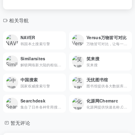
相关导航
NAVER
Versus万物皆可对比
韩国本土搜索引擎
万物皆可对比，让每一次选择都不再纠结
Similarsites
笑来搜
解锁网络新大陆的相似网站推荐器
笑来搜
中国搜索
无忧图书馆
国家权威搜索引擎
图书馆提供各大数据库学术论文下载,科技论文下载,英文论文下载,期刊杂志下载，电子书下载,SCI,IEEE,pubmed,EI.ACM,Spring,中英文数据库,知网账号论文下载.
Searchdesk
化源网Chemsrc
集合了日本各种常用搜索引擎
化源网提供快速名称,CAS号, CAS No,分子式,SMILES,InChIKey,EINECS查询，数百万化合物的专业数据，包括物化, MSDS, 安全信息, 合成路线及文献, 毒性，上下游，期刊文献等。
暂无评论