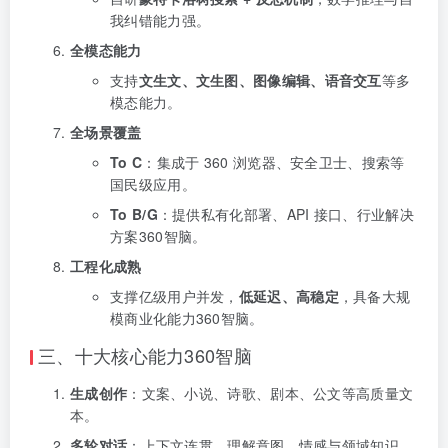
我纠错能力强。
全模态能力
支持
文生文、文生图、图像编辑、语音交互
等多
模态能力。
全场景覆盖
To C
：集成于 360 浏览器、安全卫士、搜索等
国民级应用。
To B/G
：提供私有化部署、API 接口、行业解决
方案360智脑。
工程化成熟
支撑亿级用户并发，
低延迟、高稳定
，具备大规
模商业化能力360智脑。
三、十大核心能力360智脑
生成创作
：文案、小说、诗歌、剧本、公文等高质量文
本。
多轮对话
：上下文连贯，理解意图、情感与领域知识。