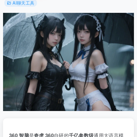
AI聊天工具
360 智脑
是
奇虎 360
自研的
千亿参数级
通用大语言模