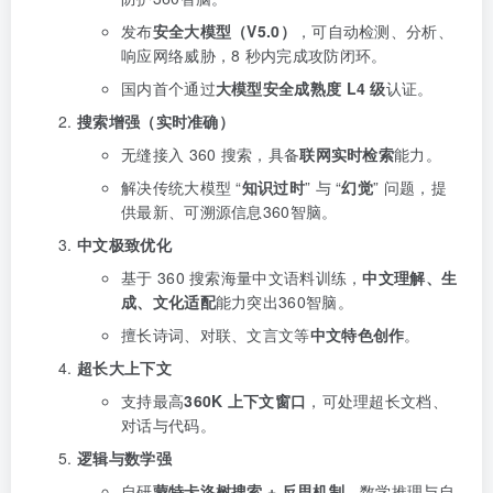
发布
安全大模型（V5.0）
，可自动检测、分析、
响应网络威胁，8 秒内完成攻防闭环。
国内首个通过
大模型安全成熟度 L4 级
认证。
搜索增强（实时准确）
无缝接入 360 搜索，具备
联网实时检索
能力。
解决传统大模型 “
知识过时
” 与 “
幻觉
” 问题，提
供最新、可溯源信息360智脑。
中文极致优化
基于 360 搜索海量中文语料训练，
中文理解、生
成、文化适配
能力突出360智脑。
擅长诗词、对联、文言文等
中文特色创作
。
超长大上下文
支持最高
360K 上下文窗口
，可处理超长文档、
对话与代码。
逻辑与数学强
自研
蒙特卡洛树搜索 + 反思机制
，数学推理与自