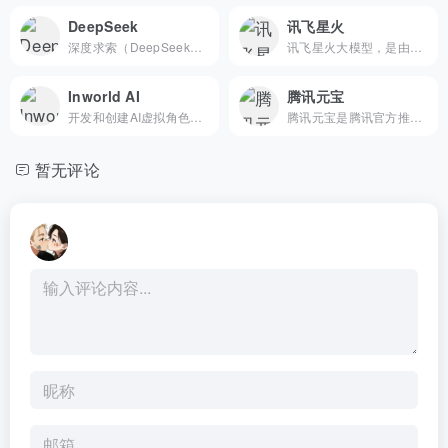
DeepSeek
讯飞星火
深度求索（DeepSeek），成立于2023年，专注于研究世界领先的通用人工智能底层模型与技术，挑战人工智能前沿性难题。基于自研训练框架、自建智算集群和万卡算力等资源，深度求索团队仅用半年时间便已发布并开源多个百亿级参数大模型，如DeepSeek-LLM通用大语言模型、DeepSeek-Coder代码大模型，并在2024年1月率先开源国内首个MoE大模型（DeepSeek-MoE），各大模型在公开评测榜单及真实样本外的泛化效果均有超越同级别模型的出色表现。和 DeepSeek AI 对话，轻松接入 API。
讯飞星火大模型，是由科大讯飞推出的新一代认知智能大模型，拥有跨领域的知识和语言理解能力，能够基于自然对话方式理解与执行任务，提供语言理解、知识问答、逻辑推理、数学题解答、代码理解与编写等多种能力。
Inworld AI
腾讯元宝
开发和创建AI虚拟角色并与其互动
腾讯元宝是腾讯官方推出的全能 AI 助手，于 2024 年 ...
暂无评论