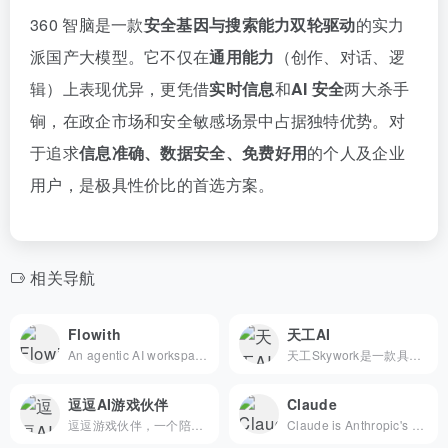
360 智脑是一款
安全基因与搜索能力双轮驱动
的实力
派国产大模型。它不仅在
通用能力
（创作、对话、逻
辑）上表现优异，更凭借
实时信息
和
AI 安全
两大杀手
锏，在政企市场和安全敏感场景中占据独特优势。对
于追求
信息准确、数据安全、免费好用
的个人及企业
用户，是极具性价比的首选方案。
相关导航
Flowith
天工AI
An agentic AI workspace that connects your knowledge, creation, and execution in a single flow.
天工Skywork是一款具备超强DeepResearch能力的全新AI Office智能体，通过3个专家agent和1个通用agent，让AI深度研究，一键生成AI文档、AI PPT、AI表格，高效应对各类办公、学习场景；也支持网页html、图像、视频、有声书、绘本等多种形式的创意内容创作，激发无限灵感。 天工Skywork融合先进的多模态理解与深度检索分析技术，一问即得科研级、专业级、咨询级的高质量结果，帮助你摆脱繁琐事务，显著提升效率。 无论你是职场白领、科研人员、大学生、研究生，还是自媒体KOL，天工Skywork都将是你值得信赖的智能伙伴，助你专注思考、释放创造力。
逗逗AI游戏伙伴
Claude
逗逗游戏伙伴，一个陪你游戏的AI伙伴。在游戏过程中建立共同的经历和回忆，形成关系后拓展各种生活陪伴场景，真正成为知你懂你、陪你生活的AI伙伴。
Claude is Anthropic's AI, built for problem solvers. Tackle complex challenges, analyze data, write code, and think through your hardest work.