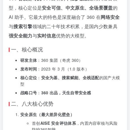
型，核心定位是
安全可信、中文原生、全场景覆盖
的
AI 助手。它最大的特色是深度融合了 360 在
网络安全
与
搜索引擎
领域的二十年技术积累，是国内少数兼具
强安全能力
与
实时信息
优势的大模型。
一、核心概况
研发主体
：360 集团（奇虎 360）
发布时间
：2023 年 3 月（1.0 版本）
核心定位
：
安全为基、搜索赋能、全栈适配
的国产大模
型
战略口号
：
360 出品，天生自带安全感
二、八大核心优势
安全原生（最大差异化壁垒）
首创
AISE 安全评估体系
，内置内容审核与风险
防护360智脑。