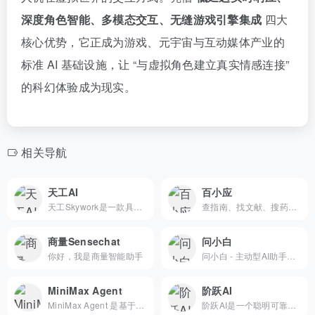
深度角色智能、多模态交互、无缝游戏引擎集成
四大
核心优势，它正成为游戏、元宇宙与互动媒体产业的
标准 AI 基础设施，让 “与虚拟角色建立真实情感连接”
的科幻体验成为现实。
相关导航
天工AI
百小应
天工Skywork是一款具备超强DeepResearch能力的全新AI Office智能体，通过3个专家agent和1个通用agent，让AI深度研究，一键生成AI文档、AI PPT、AI表格，高效应对各类办公、学习场景；也支持网页html、图像、视频、有声书、绘本等多种形式的创意内容创作，激发无限灵感。 天工Skywork融合先进的多模态理解与深度检索分析技术，一问即得科研级、专业级、咨询级的高质量结果，帮助你摆脱繁琐事务，显著提升效率。 无论你是职场白领、科研人员、大学生、研究生，还是自媒体KOL，天工Skywork都将是你值得信赖的智能伙伴，助你专注思考、释放创造力。
查指南、找文献、搜药品，每一条医学建议都有据可依！
商量Sensechat
问小白
你好，我是商量智能助手
问小白 - 主动型AI助手，探索世界的AI搭子。顶级大模型免费使用，Deepseek R1/V3/V3.1、问小白5对标Openai-GPT5，支持AI联网搜索、AI学术搜索，Deep Research，AI图片编辑和生成，AI 智能体情感陪伴
MiniMax Agent
阶跃AI
MiniMax Agent 是基于顶尖多模态大语言模型打造的智能AI伙伴，为你带来全方位的智能体验：精准搜索解答、一目了然的图像识别、沉浸式语音对话、专业创意写作、文档闪速解析，还有独家悬浮球功能让复杂任务变得轻而易举。支持MCP多智能体协作，让AI团队为你高效解决复杂问题。10倍速获取信息，10倍速解决问题，无论你是学生、职场人士、自由工作者还是创作者，Agent都能随叫随到，一触即用。AI写作、搜题、办公、翻译、编程、创作、文档总结，甚至是日常聊天、语言学习、面试准备，Agent都能胜任，成为你的全能智慧助手。
阶跃AI是一个聪明可靠的个人效率助手，可以帮你获取知识、查询信息、学习语言、创意写作、编写代码，在工作、学习、生活等各种场景下帮你解决问题。带你发现和理解世界~