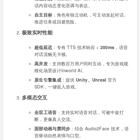
话内容动态变化语调与表达。
自主目标
：角色有独立动机，可主动发起对话、
推进任务或回避危险。
极致实时性能
超低延迟
：专有 TTS 技术响应 <
200ms
，语音
对话流畅无卡顿。
高并发
：支持数百万用户同时互动，专为游戏规
模化场景设计Inworld AI。
原生引擎集成
：提供
Unity、Unreal
官方
SDK，一键嵌入游戏。
多模态交互
全双工语音
：支持实时语音对话，可被中途打
断，更像真人交流。
面部动画与唇同步
：结合 Audio2Face 技术，语
音驱动自然表情与口型。