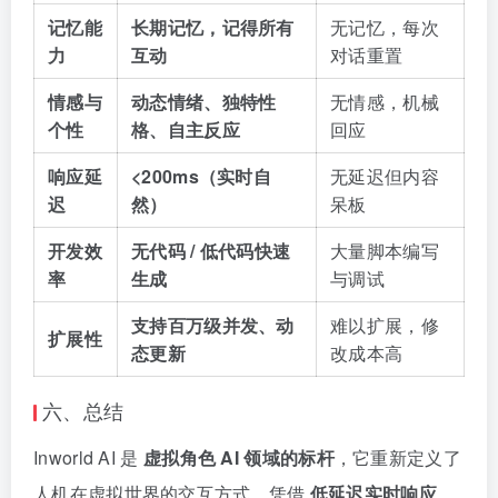
记忆能
长期记忆，记得所有
无记忆，每次
力
互动
对话重置
情感与
动态情绪、独特性
无情感，机械
个性
格、自主反应
回应
响应延
<200ms（实时自
无延迟但内容
迟
然）
呆板
开发效
无代码 / 低代码快速
大量脚本编写
率
生成
与调试
支持百万级并发、动
难以扩展，修
扩展性
态更新
改成本高
六、总结
Inworld AI 是
虚拟角色 AI 领域的标杆
，它重新定义了
人机在虚拟世界的交互方式。凭借
低延迟实时响应、