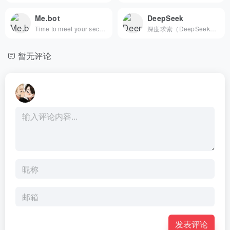
Me.bot
DeepSeek
Time to meet your second me. Turn your ideas into voice and visuals—your second me learns from you, and speaks like you.
深度求索（DeepSeek），成立于2023年，专注于研究世界领先的通用人工智能底层模型与技术，挑战人工智能前沿性难题。基于自研训练框架、自建智算集群和万卡算力等资源，深度求索团队仅用半年时间便已发布并开源多个百亿级参数大模型，如DeepSeek-LLM通用大语言模型、DeepSeek-Coder代码大模型，并在2024年1月率先开源国内首个MoE大模型（DeepSeek-MoE），各大模型在公开评测榜单及真实样本外的泛化效果均有超越同级别模型的出色表现。和 DeepSeek AI 对话，轻松接入 API。
暂无评论
发表评论