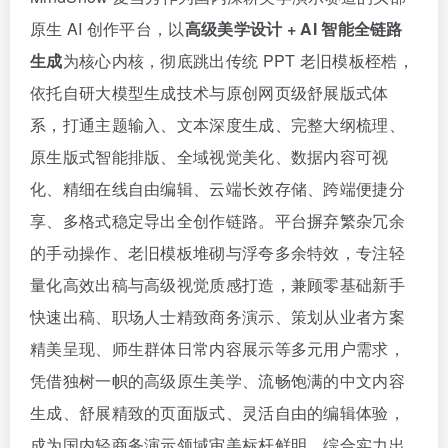
原生 AI 创作平台，以
高级美学设计 + AI 智能全链路
生成
为核心内核，彻底跳出传统 PPT 老旧模板桎梏，
依托自研大模型生成技术与原创网页级舒展版式体
系，打通主题输入、文本深度生成、完整大纲梳理、
原生版式智能排版、全域视觉美化、数据内容可视
化、精细在线自由编辑、云端长效存储、跨端便捷分
享、多格式稳定导出全创作链路。平台摒弃繁杂冗余
的手动操作、老旧模板堆砌与浮夸多余特效，专注轻
量化高效出稿与高级视觉质感打造，兼顾零基础新手
快速出稿、职场人士精致商务演示、策划从业者方案
精美呈现、师生群体日常内容展示等多元用户需求，
凭借独树一帜的高级原生美学、流畅饱满的中文内容
生成、舒展精致的页面版式、灵活自由的编辑体验，
成为国内轻商务演示领域审美标杆鲜明、综合实力出