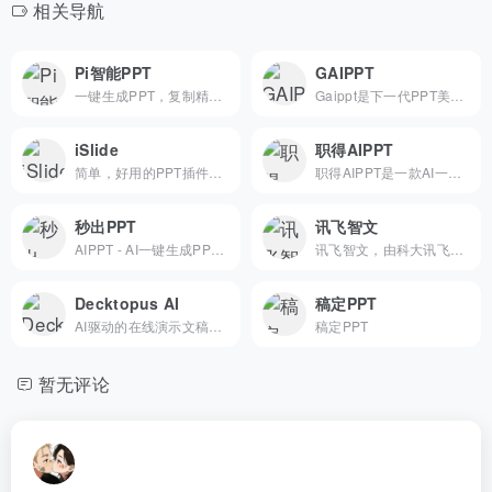
相关导航
Pi智能PPT
GAIPPT
一键生成PPT，复制精美模板
Gaippt是下一代PPT美化神器，基于AI深度学习模型，智能识别内容逻辑关系和结构化推理分析，实现一键美化排版；支持上传PPT文件AI一键美化、输入一句话或者上传文档一键智能生成PPT，让PPT设计制作更简单。
iSlide
职得AIPPT
简单，好用的PPT插件下载！拥有10万+ 原创可商用PPT模板，PPT主题素材，PPT案例，PPT图表，PPT图示，PPT图标，PPT插图和800万+正版图片。工具提供86个设计辅助实用功能，一键解决PPT设计制作中的难题。
职得AIPPT是一款AI一键生成ppt软件，擅长处理AI生成ppt任务，能够基于AI一键生成PPT，输入一句话AI自动生成PPT,功能涵盖文档生成ppt，自动化排版，这个免费自动生成ppt的软件还具备智能生成PPT、智能配图、智能配图能力
秒出PPT
讯飞智文
AIPPT - AI一键生成PPT工具。支持Word转PPT、AI文本生成PPT、美化PPT与模板选择。AIPPT助你10秒完成专业演示文稿制作，简单高效。
讯飞智文，由科大讯飞推出的一键生成ppt/word产品。根据一句话、长文本、音视频等指令智能生成文档，同时支持在线编辑、美化、排版、导出、一键动效、自动生成演讲稿等功能，让AI全流程服务到底。
Decktopus AI
稿定PPT
AI驱动的在线演示文稿生成器
稿定PPT
暂无评论