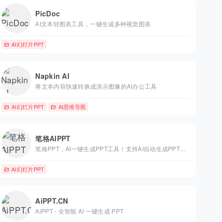
PicDoc
AI文本转图表工具，一键生成多种视觉图表
AI幻灯片PPT
Napkin AI
将文本内容快速转换成演示图像的AI办公工具
AI幻灯片PPT
AI思维导图
笔格AIPPT
笔格PPT，AI一键生成PPT工具！支持AI自动生成PPT大纲、导入文档快速生成PPT、一键替换PPT配色和PPT模板。海量党政司法、教育培训、商务科技等行业PPT模板免费下载，工作总结、教学课件、毕业答辩轻松搞定，让PPT制作更智能高效！
AI幻灯片PPT
AiPPT.CN
AiPPT - 全智能 AI 一键生成 PPT