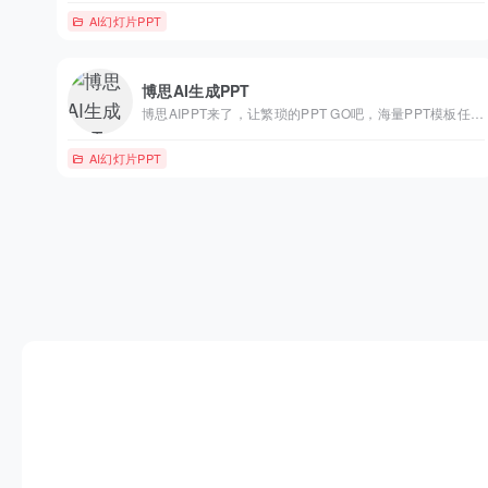
AI幻灯片PPT
博思AI生成PPT
博思AIPPT来了，让繁琐的PPT GO吧，海量PPT模板任选，布局灵活切换，在线编辑PPT内容，零基础也能快速用ai制作PPT。
AI幻灯片PPT