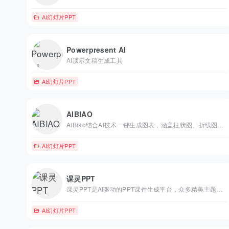
AI幻灯片PPT
Powerpresent AI
AI演示文稿生成工具
AI幻灯片PPT
AIBIAO
AiBiao结合AI技术一键生成图表，涵盖柱状图、折线图、饼图、雷达图、散点图图表类型。用户可直接选择适合的模板，快速生成专业图表，节省设计时间，让复杂数据一目了然。
AI幻灯片PPT
课灵PPT
课灵PPT是AI驱动的PPT课件生成平台，众多精美主题风格和多种插图风格，3分钟快速生成专业课件，提升教学效率。
AI幻灯片PPT