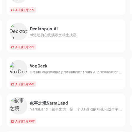
AI幻灯片PPT
Decktopus AI
AI驱动的在线演示文稿生成器
AI幻灯片PPT
VoxDeck
Create captivating presentations with AI presentation tool VoxDeck. With simple prompts, get more professional, stunning slides than other AiPPT tools—no design skills needed!
AI幻灯片PPT
叙事之境NarraLand
NarraLand（叙事之境）是一个 AI 驱动的可视化创作平台，几分钟内将你的想法变成精美的视觉页面。适用于产品介绍、品牌故事、研究报告、演示汇报、公众号长图、社交媒体信息图、知识科普、个人创作等场景。
AI幻灯片PPT