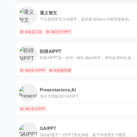
通义智文
千问是阿里官方AI助手，提供最强Qwen大模型体验的第一入口，助力你的工作、学习、生活。 支持 AI 搜索、网页总结、AI PPT、AI 生图、PPT 创作和录音纪要，让创作、汇报、调研、分析更高效。
AI会议工具
AI幻灯片PPT
职得AIPPT
职得AIPPT是一款AI一键生成ppt软件，擅长处理AI生成ppt任务，能够基于AI一键生成PPT，输入一句话AI自动生成PPT,功能涵盖文档生成ppt，自动化排版，这个免费自动生成ppt的软件还具备智能生成PPT、智能配图、智能配图能力
AI幻灯片PPT
AI思维导图
Presentations.AI
演示文档版的ChatGPT
AI幻灯片PPT
GAIPPT
Gaippt是下一代PPT美化神器，基于AI深度学习模型，智能识别内容逻辑关系和结构化推理分析，实现一键美化排版；支持上传PPT文件AI一键美化、输入一句话或者上传文档一键智能生成PPT，让PPT设计制作更简单。