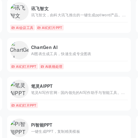
讯飞智文
讯飞智文，由科大讯飞推出的一键生成ppt/word产品。根据一句话、长文本、音视频等指令智能生成文档，同时支持在线编辑、美化、排版、导出、一键动效、自动生成演讲稿等功能，让AI全流程服务到底。
AI会议工具
AI幻灯片PPT
ChartGen AI
AI图表生成工具，快速生成专业图表
AI幻灯片PPT
AI表格处理
笔灵AIPPT
笔灵AI写作官网 - 国内领先的AI写作助手与智能工具。专为提高写作效率而设计，提供免费的AI文章改写、论文辅助、商业计划书撰写等服务。无论是学术写作还是商业文案，笔灵AI写作都能快速生成高质量内容，简化您的写作过程。
AI幻灯片PPT
Pi智能PPT
一键生成PPT，复制精美模板