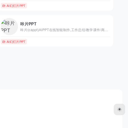
AI幻灯片PPT
咔片PPT
咔片(cappt)AIPPT在线智能制作,工作总结/教学课件/商业提案3分钟搞定,10万+场景模板一键替换,AI自动排版+多格式导出,支持在线编辑,一键生成PPT,咔片ppt制作网站基础功能永久免费使用！
AI幻灯片PPT