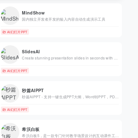
MindShow
国内独立开发者开发的输入内容自动生成演示工具
AI幻灯片PPT
SlidesAI
Create stunning presentation slides in seconds with our Free AI Presentation Maker! Instantly turn text into slides-perfect for teachers, students, and professionals.
AI幻灯片PPT
秒篇AIPPT
秒篇AIPPT - 支持一键生成PPT大纲，Word转PPT，PDF转PPT，PPT演讲稿ai生成。提供海量精美PPT模版，自动排版美化PPT。适用于教育、医学、科研、企业、论文、宣传等多个行业和用途！
AI幻灯片PPT
希沃白板
希沃白板5，是一款专门针对教学场景设计的互动课件工具，提供课件云同步、学科工具、思维导图、课堂活动、超级分类等多种备授课常用功能，只需简单的操作就能让您的知识点跃然呈现。