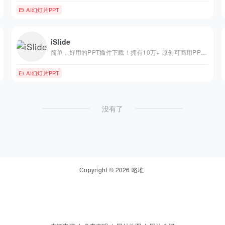
AI幻灯片PPT
iSlide
简单，好用的PPT插件下载！拥有10万+ 原创可商用PPT模板，PPT主题素材，PPT案例，PPT图表，PPT图示，PPT图标，PPT插图和800万+正版图片。工具提供86个设计辅助实用功能，一键解决PPT设计制作中的难题。
AI幻灯片PPT
没有了
Copyright © 2026
咯堆