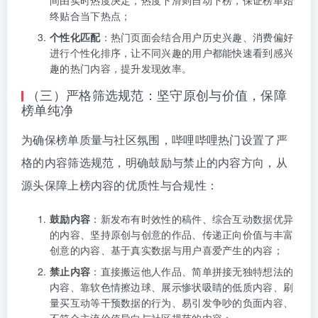
间由实时热度决定，热度下滑则自动下榜，保证榜单始
终贴合当下热点；
个性化匹配
：热门页面会结合用户历史兴趣、消费偏好
进行个性化排序，让不同兴趣的用户都能快速看到感兴
趣的热门内容，提升发现效率。
（三）严格筛选规范：坚守原创与价值，保障
榜单纯净
为确保榜单质量与社区氛围，哔哩哔哩热门设置了严
格的内容筛选规范，明确鼓励与禁止的内容方向，从
源头保障上榜内容的优质性与合规性：
鼓励内容
：新发布有时效性的稿件、综合互动数据优异
的内容、坚持原创与创意的作品、传递正向价值与丰富
创意的内容、基于真实数据与用户喜爱产生的内容；
禁止内容
：直接搬运他人作品、简单拼接无独特想法的
内容、靠软色情擦边球、展示惨状吸睛的低质内容、刷
量买互动等干预数据的行为、易引发争吵的负面内容、