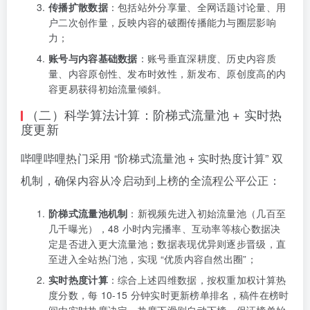
传播扩散数据
：包括站外分享量、全网话题讨论量、用
户二次创作量，反映内容的破圈传播能力与圈层影响
力；
账号与内容基础数据
：账号垂直深耕度、历史内容质
量、内容原创性、发布时效性，新发布、原创度高的内
容更易获得初始流量倾斜。
（二）科学算法计算：阶梯式流量池 + 实时热
度更新
哔哩哔哩热门采用 “阶梯式流量池 + 实时热度计算” 双
机制，确保内容从冷启动到上榜的全流程公平公正：
阶梯式流量池机制
：新视频先进入初始流量池（几百至
几千曝光），48 小时内完播率、互动率等核心数据决
定是否进入更大流量池；数据表现优异则逐步晋级，直
至进入全站热门池，实现 “优质内容自然出圈”；
实时热度计算
：综合上述四维数据，按权重加权计算热
度分数，每 10-15 分钟实时更新榜单排名，稿件在榜时