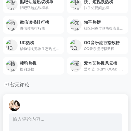
贴吧话题热议榜单
快手短视频热榜
贴吧话题热议榜单
快手短视频热榜
微信读书排行榜
知乎热榜
微信读书排行榜
社区问答讨论热搜流量中枢
UC热榜
QQ音乐流行指数榜
移动端浏览器生态热点聚合中枢
QQ音乐流行指数榜
搜狗热搜
爱奇艺热搜风云榜
搜狗热搜
爱奇艺（iQIYI.COM）是拥有海量、优质、高清的网络视频的大型视频网站，专业的网络视频播放平台。爱奇艺影视内容丰富多元，涵盖电影、电视剧、动漫、综艺、生活、音乐、搞笑、财经、军事、体育、片花、资讯、微电影、儿童、母婴、教育、科技、时尚、原创、公益、游戏、旅游、拍客、汽车、纪录片、爱奇艺自制剧等剧目。视频播放清晰流畅，操作界面简单友好，真正为用户带来“悦享品质”的在线观看体验。" data-hid="description
暂无评论