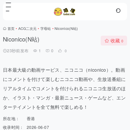
首页
•
ACG二次元
•
字母站
•
Niconico(N站)
Niconico(N站)
收藏
0
23秒前发布
1
0
0
日本最大級の動画サービス、ニコニコ（niconico）。動画
にコメントを付けて楽しむニコニコ動画や、生放送番組に
リアルタイムでコメントを付けられるニコニコ生放送のほ
か、イラスト・マンガ・最新ニュース・ゲームなど、エン
ターテイメントを全て無料で楽しめる！
所在地：
香港
收录时间：
2026-06-07