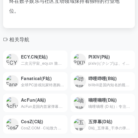
终在数字娱乐与社区互动领域保持着独特的行业地
位。
相关导航
ECY.CN(E站)
PIXIV(P站)
二次元宇宙_ecy.cn 致力于打造二次元宇宙生态圈,在为爱发电的时光里我们会逐渐成长~进步~其中包含二次元的各类知识~让人们更容易地理解什么是二次元
pixiv(ピクシブ)は、イラスト・マンガ・小説の投稿や閲覧が楽しめる国内最大級の作品コミュニケーションサービスです。幅広いジャンルの作品が投稿され、ユーザー発の企画や公式コンテストが開催されています。
Fanatical(F站)
哔哩哔哩(B站)
全球PC游戏玩家特惠购物天堂
bilibili是国内知名的视频弹幕网站，这里有及时的动漫新番，活跃的ACG氛围，有创意的Up主。大家可以在这里找到许多欢乐。
AcFun(A站)
嘀哩嘀哩(D站)
AcFun是国内首家弹幕视频网站，这里有全网独家动漫新番， 友好的弹幕氛围，有趣的UP主，好玩有科技感的虚拟偶像，年轻人都在用。
嘀哩嘀哩 (D 站)：专注二次元的高清动漫弹幕社区与追番平台...
CosZ(C站)
五弹幕(D站)
CosZ.COM · C站致力于打造Cosplay二次元宇宙生态圈,在为爱发电的时光里我们会逐渐成长~内容包含JK-洛丽塔-汉服-手绘-插画-漫展信息等圈子
D站_五弹幕_干净の弹幕视频网_dilili,发射(。ﾟωﾟ)ﾉ&quot;！